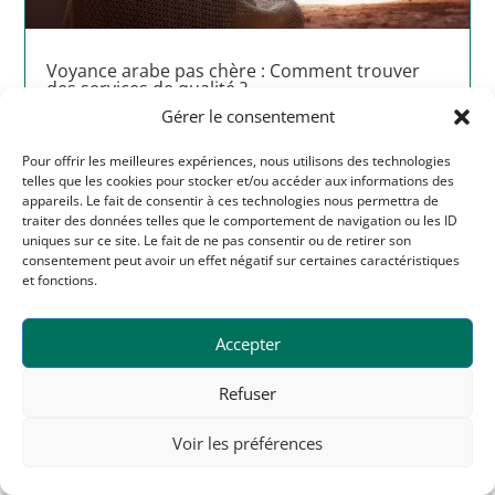
Voyance arabe pas chère : Comment trouver
des services de qualité ?
Dans un monde de plus en plus imprévisible, il est
Gérer le consentement
naturel de chercher des réponses et des orientations.
Pour beaucoup, la voyance est une façon de...
Pour offrir les meilleures expériences, nous utilisons des technologies
telles que les cookies pour stocker et/ou accéder aux informations des
lire plus
appareils. Le fait de consentir à ces technologies nous permettra de
traiter des données telles que le comportement de navigation ou les ID
uniques sur ce site. Le fait de ne pas consentir ou de retirer son
consentement peut avoir un effet négatif sur certaines caractéristiques
et fonctions.
Accepter
Refuser
Voir les préférences